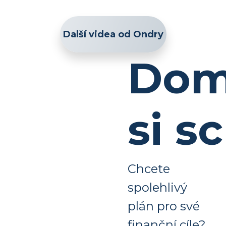
Další videa od Ondry
Dom
si s
Chcete
spolehlivý
plán pro své
finanční cíle?