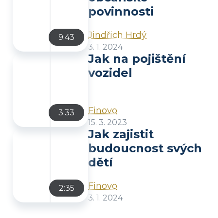
povinnosti
Jindřich Hrdý
9:43
3. 1. 2024
Jak na pojištění
vozidel
Finovo
3:33
15. 3. 2023
Jak zajistit
budoucnost svých
dětí
Finovo
2:35
3. 1. 2024