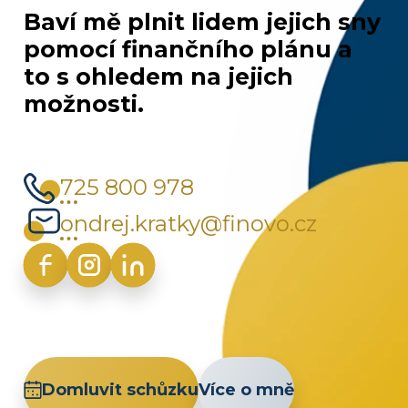
Baví mě plnit lidem jejich sny
pomocí finančního plánu a
to s ohledem na jejich
možnosti.
725 800 978
ondrej.kratky@finovo.cz
Domluvit schůzku
Více o mně